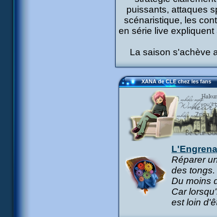
puissants, attaques s
scénaristique, les con
en série live expliquent 
La saison s'achève 
XANA de CLE chez les fans
L'Engren
Réparer un
des tongs. 
Du moins d
Car lorsqu'
est loin d'