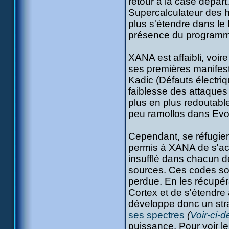
retour à la case départ.
Supercalculateur des hé
plus s'étendre dans le
présence du programme
XANA est affaibli, voire
ses premières manifes
Kadic (Défauts électri
faiblesse des attaques
plus en plus redoutable
peu ramollos dans Evol
Cependant, se réfugier
permis à XANA de s'acc
insufflé dans chacun d
sources. Ces codes son
perdue. En les récupéra
Cortex et de s'étendre 
développe donc un str
ses spectres
(
Voir-ci-
puissance. Pour voir le