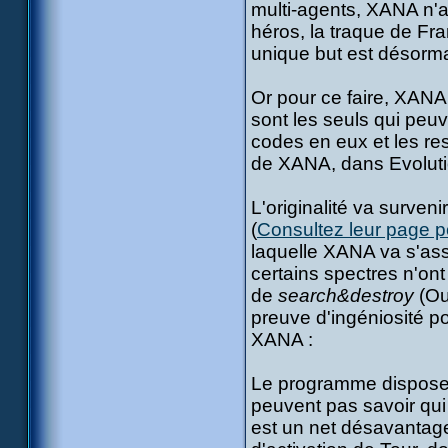
multi-agents, XANA n'a 
héros, la traque de Fr
unique but est désorm
Or pour ce faire, XANA n
sont les seuls qui peuv
codes en eux et les res
de XANA, dans Evolutio
L'originalité va surve
(
Consultez leur page po
laquelle XANA va s'ass
certains spectres n'on
de
search&destroy
(Ou
preuve d'ingéniosité p
XANA :
Le programme dispose t
peuvent pas savoir qui 
est un net désavantage