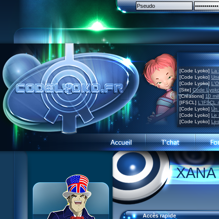
[Code Lyoko]
La 
[Code Lyoko]
Une
[Code Lyoko]
L'O
[Site]
Code Lyoko
[Créations]
10 mil
[IFSCL]
L'IFSCL 4
[Code Lyoko]
Un 
[Code Lyoko]
Le 
[Code Lyoko]
Les
Présentation du site
XANA 
Visite guidée
Inscription
Contact
Concours
Accès rapide