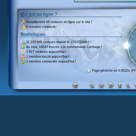
Qui est en ligne ?
Actuellement
44 visiteurs
en ligne sur le site !
0 membre connecté.
Statistiques
11 133 846 visiteurs
depuis le 27/07/2004 !
Au total,
18847 inscrits
à la communauté Carthage !
1 917 visiteurs
aujourd'hui !
1 membre inscrit
aujourd'hui !
1 membre
connectés aujourd'hui !
Page générée en 0.0622s (P