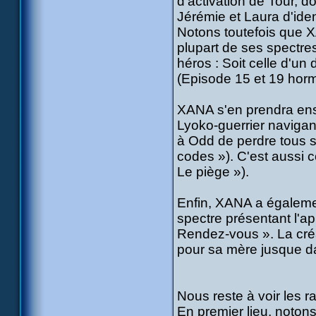
d'activation de Tour, d
Jérémie et Laura d'ide
Notons toutefois que X
plupart de ses spectr
héros : Soit celle d'un 
(Episode 15 et 19 horm
XANA s'en prendra ensu
Lyoko-guerrier navigan
à Odd de perdre tous 
codes »). C'est aussi
Le piège »).
Enfin, XANA a égaleme
spectre présentant l'a
Rendez-vous ». La créat
pour sa mère jusque dan
Nous reste à voir les 
En premier lieu, noton