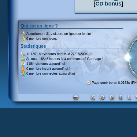
[
CD bonus
]
Qui est en ligne ?
Actuellement
31 visiteurs
en ligne sur le site !
0 membre connecté.
Statistiques
11 130 180 visiteurs
depuis le 27/07/2004 !
Au total,
18845 inscrits
à la communauté Carthage !
1 064 visiteurs
aujourd'hui !
0 membre inscrit
aujourd'hui !
0 membre
connectés aujourd'hui !
Page générée en 0.0183s (P