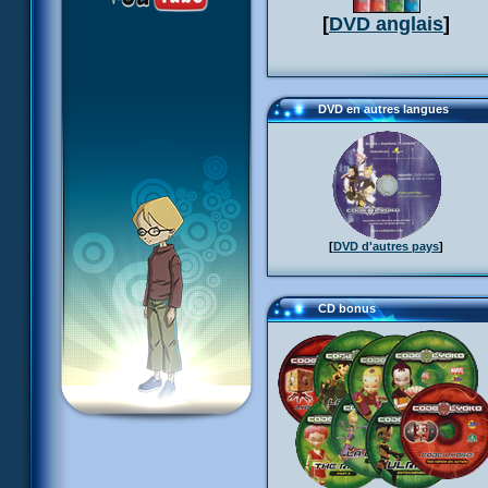
[
DVD anglais
]
DVD en autres langues
[
DVD d'autres pays
]
CD bonus