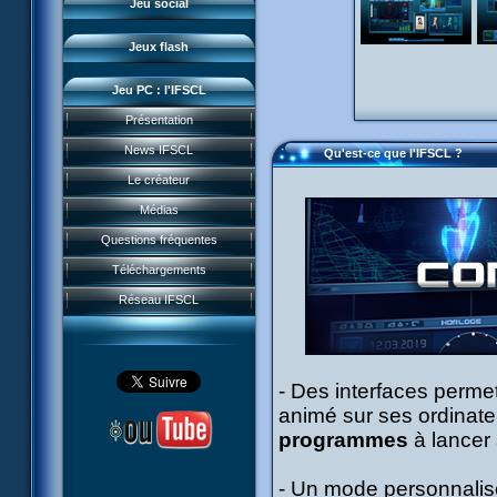
Jeu social
Sector 2 Escape
Jeux flash
Jeu PC : l'IFSCL
Présentation
News IFSCL
Qu'est-ce que l'IFSCL ?
Le créateur
Médias
Questions fréquentes
Téléchargements
Réseau IFSCL
- Des interfaces permet
animé sur ses ordinateu
programmes
à lancer 
- Un mode personnalisé 