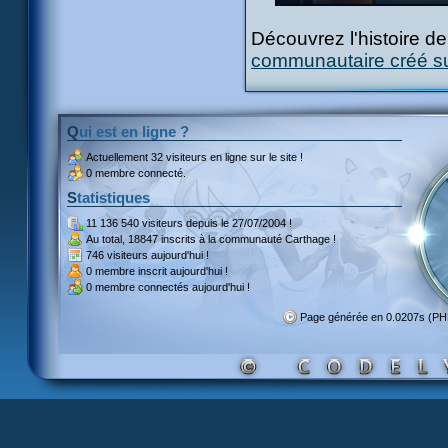
Découvrez l'histoire d
communautaire créé sur
Qui est en ligne ?
Actuellement
32 visiteurs
en ligne sur le site !
0 membre connecté.
Statistiques
11 136 540 visiteurs
depuis le 27/07/2004 !
Au total,
18847 inscrits
à la communauté Carthage !
746 visiteurs
aujourd'hui !
0 membre inscrit
aujourd'hui !
0 membre
connectés aujourd'hui !
Page générée en 0.0207s (P