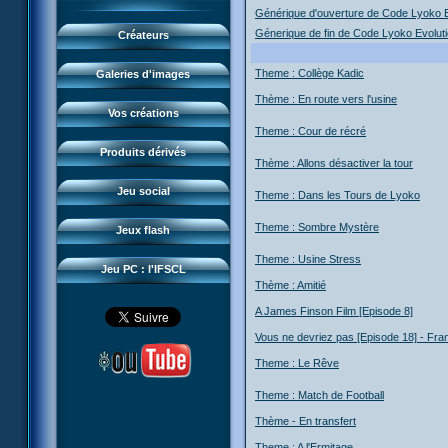
Les pouvoirs
Perles du net
Créateurs CLE
Générique d'ouverture de Code Lyoko E
Mort des frelions
Jeux et jouets
Évolution (Virtuel)
Guide du jeu
Magazine
Génerique de fin de Code Lyoko Evolut
Créateurs
Monster Swarm
Jeu de cartes
Renders & images HD
Missions
LyokoMotion
Course 2
Goodies
Theme : Collège Kadic
Galeries d'images
Présentation
Monstres
LyokoTube
Aelita's Battle
Divers
Thème : En route vers l'usine
News IFSCL
Cartes & galerie
Vos créations
Odd's Battle
Catalogue
Theme : Cour de récré
Le créateur
Communauté
Code Lyoko's Galaxy
Produits dérivés
Médias
Thème : Allons désactiver la tour
3D Duo
Manta Bomber
Questions fréquentes
Jeu social
Theme : Dans les Tours de Lyoko
Sector 2 Escape
Téléchargements
Theme : Sombre Mystère
Jeux flash
Réseau IFSCL
Theme : Usine Stress
Jeu PC : l'IFSCL
Thème : Amitié
A James Finson Film [Episode 8]
Vous ne devriez pas [Episode 18] - Fra
Theme : Le Rêve
Theme : Match de Football
Thème - En transfert
Theme : A l'Ermitage