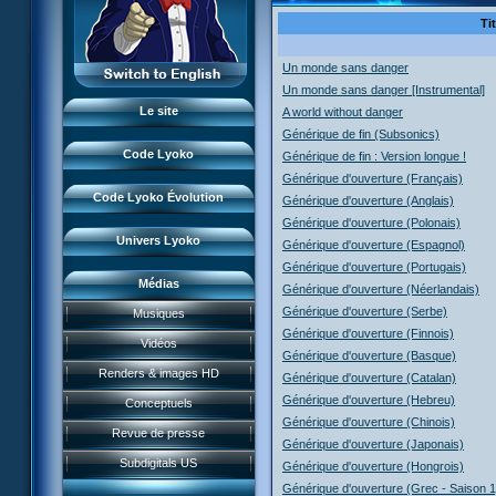
Monstres
XANA
L'équipe
Ti
Lieux
Monstres
LyokoRéseau
Garage Kids
Dossiers
Un monde sans danger
Lieux
Professionnels
Un monde sans danger [Instrumental]
Bande dessinée
Lyokostats
Dossiers
Le site
A world without danger
CL Chronicles
Historique CL
Générique de fin (Subsonics)
Lyokostats
Évènements CL
Code Lyoko
Générique de fin : Version longue !
Histoire CLE
Générique d'ouverture (Français)
Source d'inspiration
Code Lyoko Évolution
Générique d'ouverture (Anglais)
Interviews
Générique d'ouverture (Polonais)
Univers Lyoko
Générique d'ouverture (Espagnol)
Générique d'ouverture (Portugais)
Médias
Générique d'ouverture (Néerlandais)
Générique d'ouverture (Serbe)
Musiques
Générique d'ouverture (Finnois)
Vidéos
Générique d'ouverture (Basque)
Jeu FR3
Renders & images HD
Générique d'ouverture (Catalan)
FanArts
Course CL
DVD et vidéos
Générique d'ouverture (Hebreu)
Conceptuels
Présentation
FanFictions
Moonscoop
Générique d'ouverture (Chinois)
Perdus ds Lyoko
CD et singles
Accueil
Revue de presse
Historique
FanProjets
Générique d'ouverture (Japonais)
Norimage
Form Anti-XANA
Livres
Code Lyoko
Subdigitals US
Générique d'ouverture (Hongrois)
Les personnages
Cosplays
Créateurs CL
Frôlion Attack
Jeux vidéo
Générique d'ouverture (Grec - Saison 1
Évolution (Terre)