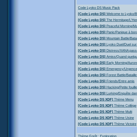
Code Lyoko DS Music Pack
[Code Lyoko DS]
Welcome to Lyoko/B
[Code Lyoko DS]
The Hermitage/L'He
[Code Lyoko DS]
Peaceful Morning/Ma
[Code Lyoko DS]
Panic/Panique à bord
[Code Lyoko DS]
Mountain Battle/Bata
[Code Lyoko DS]
Lyoko Duel/Duel sur
[Code Lyoko DS]
Distress/XANA passe 
[Code Lyoko DS]
Amiss/Quand quelque
[Code Lyoko DS]
Early Morning/Auror
[Code Lyoko DS]
Emergency/Urgence
[Code Lyoko DS]
Forest Battle/Bataill
[Code Lyoko DS]
Friends/Entre amis
[Code Lyoko DS]
Hacking/Petite fouille 
[Code Lyoko DS]
Lurking/Enquête dan
[Code Lyoko DS XDF]
Thème Menu
[Code Lyoko DS XDF]
Thème Collège
[Code Lyoko DS XDF]
Thème Multi
[Code Lyoko DS XDF]
Thème Usine
[Code Lyoko DS XDF]
Thème Victoire
Thème Forêt : Exploration