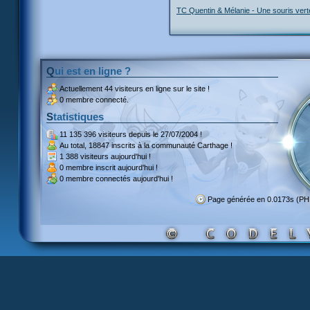
TC Quentin & Mélanie - Une souris ver
Qui est en ligne ?
Actuellement
44 visiteurs
en ligne sur le site !
0 membre connecté.
Statistiques
11 135 396 visiteurs
depuis le 27/07/2004 !
Au total,
18847 inscrits
à la communauté Carthage !
1 388 visiteurs
aujourd'hui !
0 membre inscrit
aujourd'hui !
0 membre
connectés aujourd'hui !
Page générée en 0.0173s (P