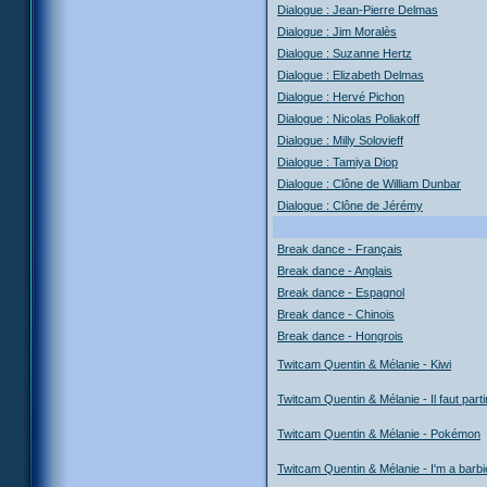
Dialogue : Jean-Pierre Delmas
Dialogue : Jim Moralès
Dialogue : Suzanne Hertz
Dialogue : Elizabeth Delmas
Dialogue : Hervé Pichon
Dialogue : Nicolas Poliakoff
Dialogue : Milly Solovieff
Dialogue : Tamiya Diop
Dialogue : Clône de William Dunbar
Dialogue : Clône de Jérémy
Break dance - Français
Break dance - Anglais
Break dance - Espagnol
Break dance - Chinois
Break dance - Hongrois
Twitcam Quentin & Mélanie - Kiwi
Twitcam Quentin & Mélanie - Il faut parti
Twitcam Quentin & Mélanie - Pokémon
Twitcam Quentin & Mélanie - I'm a barbie