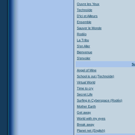
Ouvre les Yeux
Technoïde
D'ici et Ailleurs
Ensemble
Sauver le Monde
Rodéo
La Tribu
S'en Aller
Bienvenue
S'envoler
Su
Angel of Mine
School is out (Technoïde)
Virtual World
Time to cry
Secret Life
Surfing in Cyberspace (Rodéo)
Mother Earth
Get away
World with my eyes
Break away
Planet net (English)