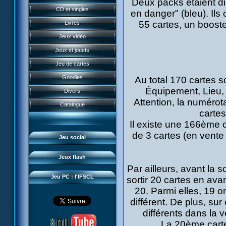
Deux packs étaient dis
Présentation
Perdus ds Lyoko
CD et singles
en danger" (bleu). Il
Historique
Form Anti-XANA
55 cartes, un booste
Livres
Les personnages
Frôlion Attack
Jeux vidéo
Les pouvoirs
Mort des frelions
Jeux et jouets
Guide du jeu
Monster Swarm
Jeu de cartes
Missions
Course 2
Goodies
Au total 170 cartes s
Présentation
Monstres
Équipement, Lieu, 
Aelita's Battle
Divers
News IFSCL
Cartes & galerie
Attention, la numérot
Odd's Battle
Catalogue
Le créateur
Communauté
cartes
Code Lyoko's Galaxy
Il existe une 166ème c
Médias
3D Duo
Manta Bomber
de 3 cartes (en vent
Questions fréquentes
Jeu social
Sector 2 Escape
Téléchargements
Jeux flash
Réseau IFSCL
Par ailleurs, avant la so
Jeu PC : l'IFSCL
sortir 20 cartes en ava
20. Parmi elles, 19 o
différent. De plus, su
différents dans la v
La 20ème carte 