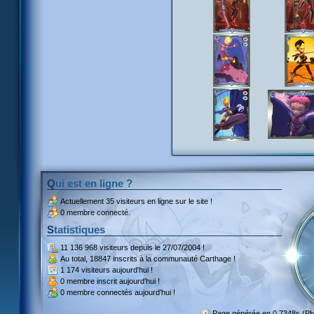
Qui est en ligne ?
Actuellement
35 visiteurs
en ligne sur le site !
0 membre connecté.
Statistiques
11 136 968 visiteurs
depuis le 27/07/2004 !
Au total,
18847 inscrits
à la communauté Carthage !
1 174 visiteurs
aujourd'hui !
0 membre inscrit
aujourd'hui !
0 membre
connectés aujourd'hui !
Page générée en 0.7348s (P