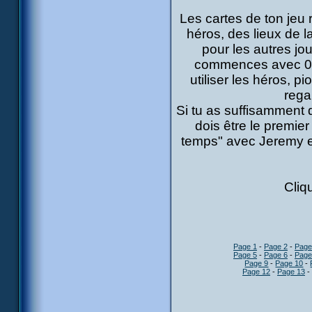
Les cartes de ton jeu
héros, des lieux de
pour les autres jo
commences avec 0 po
utiliser les héros, p
rega
Si tu as suffisamment 
dois être le premier
temps" avec Jeremy et
Cliq
Page 1
-
Page 2
-
Page
Page 5
-
Page 6
-
Page
Page 9
-
Page 10
-
Page 12
-
Page 13
-