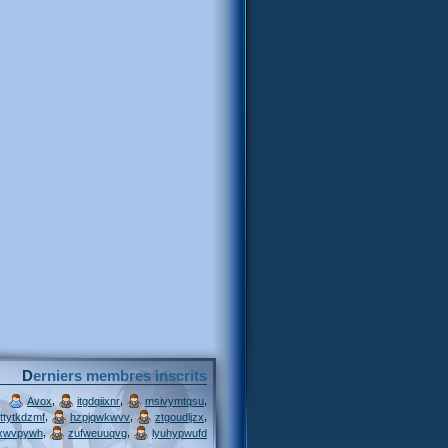
Derniers membres inscrits
,
,
,
Avox
itgdqiixnr
msivymtqsu
,
,
,
ttytkdzmf
hzpjqwkwvv
ztgoudljzx
,
,
xwvpywh
zufweuuqvg
lyuhypwufd