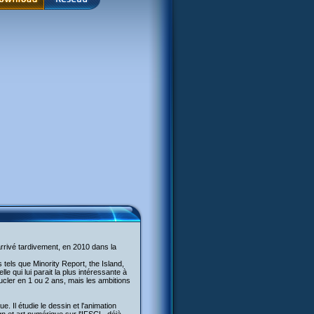
arrivé tardivement, en 2010 dans la
s tels que Minority Report, the Island,
lle qui lui parait la plus intéressante à
oucler en 1 ou 2 ans, mais les ambitions
ue. Il étudie le dessin et l'animation