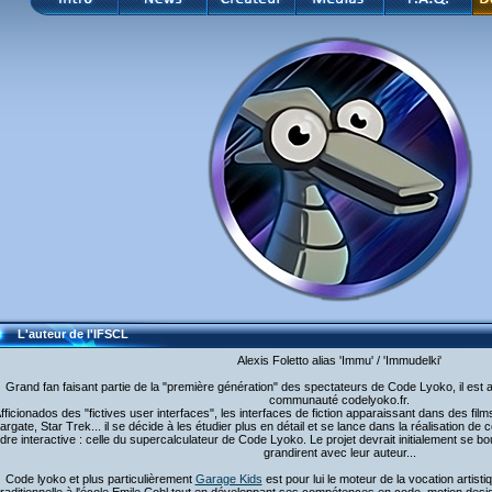
L'auteur de l'IFSCL
Alexis Foletto alias 'Immu' / 'Immudelki'
Grand fan faisant partie de la "première génération" des spectateurs de Code Lyoko, il est 
communauté codelyoko.fr.
fficionados des "fictives user interfaces", les interfaces de fiction apparaissant dans des film
argate, Star Trek... il se décide à les étudier plus en détail et se lance dans la réalisation de ce
dre interactive : celle du supercalculateur de Code Lyoko. Le projet devrait initialement se b
grandirent avec leur auteur...
Code lyoko et plus particulièrement
Garage Kids
est pour lui le moteur de la vocation artistiq