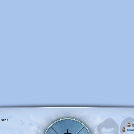
 site !
p
snw