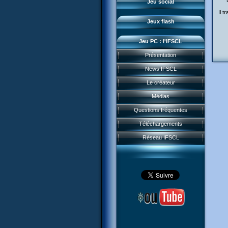
Jeu social
Sector 2 Escape
Il t
Jeux flash
Jeu PC : l'IFSCL
Présentation
News IFSCL
Le créateur
Médias
Questions fréquentes
Téléchargements
Réseau IFSCL