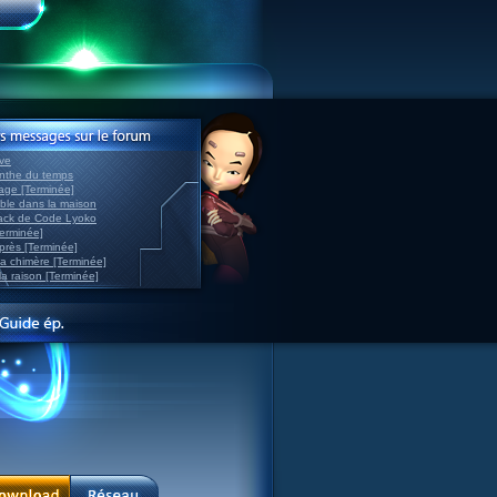
ve
inthe du temps
nage [Terminée]
able dans la maison
back de Code Lyoko
Terminée]
après [Terminée]
sa chimère [Terminée]
la raison [Terminée]