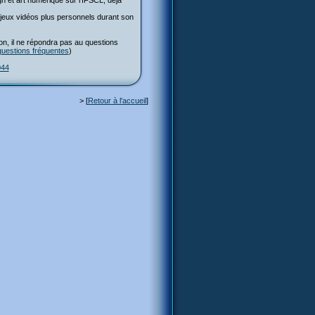
n et art numérique sur l'IFSCL, déjà
de jeux vidéos plus personnels durant son
ion, il ne répondra pas au questions
questions fréquentes
)
044
> [
Retour à l'accueil
]