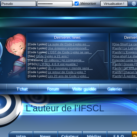
Mémoriser
[Code Lyoko]
La suite de Code Lyoko en ...
[One-Shot] La ca
[Code Lyoko]
Une émission exceptionnell...
[Fanfic] Le Labyr
[Code Lyoko]
L'OST de Code Lyoko se rap...
[Fanfic] L'Engre
[Site]
Code Lyoko a 21 ans !
[One-shot] Le di
[Créations]
10 millions ! (et compagnie...
Potentiel come 
[IFSCL]
L'IFSCL 4.6.X est jouable !
[Fanfic] Gnosis [
[Code Lyoko]
Un « nouveau » monde sans ...
[Fanfic] Dix ans 
[Code Lyoko]
Le retour de Code Lyoko ?
[Fanfic] Chacun 
[Code Lyoko]
Les 20 ans de Code Lyoko...
[Fanfic] À perdre 
L'auteur de l'IFSCL