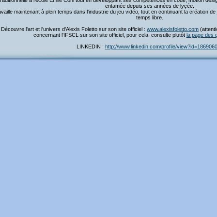
traditionnelle à l'école Emile Cohl tout en développant ses compétences en code, motion desig
entamée depuis ses années de lyçée.
ravaille maintenant à plein temps dans l'industrie du jeu vidéo, tout en continuant la création 
temps libre.
Découvre l'art et l'univers d'Alexis Foletto sur son site officiel :
www.alexisfoletto.com
(attent
concernant l'IFSCL sur son site officiel, pour cela, consulte plutôt
la page des 
LINKEDIN :
http://www.linkedin.com/profile/view?id=186906