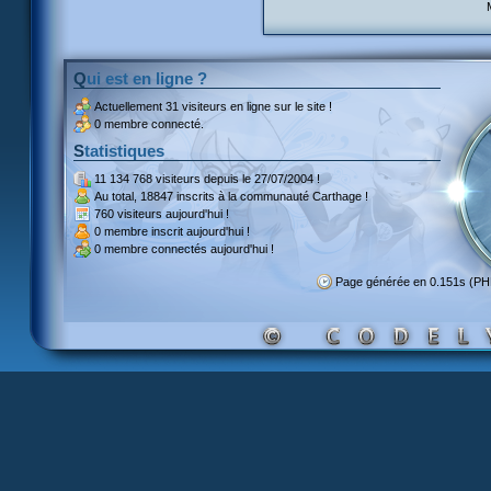
Qui est en ligne ?
Actuellement
31 visiteurs
en ligne sur le site !
0 membre connecté.
Statistiques
11 134 768 visiteurs
depuis le 27/07/2004 !
Au total,
18847 inscrits
à la communauté Carthage !
760 visiteurs
aujourd'hui !
0 membre inscrit
aujourd'hui !
0 membre
connectés aujourd'hui !
Page générée en 0.151s (PH