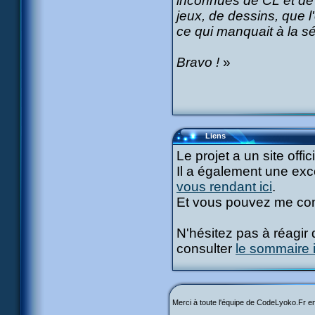
inconnues de CL et de 
jeux, de dessins, que l
ce qui manquait à la sé
Bravo !
»
Liens
Le projet a un site of
Il a également une ex
vous rendant ici
.
Et vous pouvez me con
N'hésitez pas à réagir 
consulter
le sommaire i
Merci à toute l'équipe de CodeLyoko.Fr en p