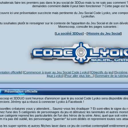
uhaiterais faire tes premiers pas dans le jeu social de 3DDuo mais tu ne sais pas comment ? 
demandes comment diable il peut bien fonctionner ? Cette page est fait
ouvre ici une présentation succincte mais pertinente du Jeu Social Code Lyoko, une comp
Lyokofan.
 tu souhaites plutôt te renseigner sur le contexte de l'apparition du Jeu Social et de son 
Moonscoop, consulte les pages suivantes :
[
La société 3DDuo
] - [
Histoire du Jeu Social
]
tation officielle
] [
Commencer à jouer au Jeu Social Code Lyoko
] [
Objectifs du jeu
] [
Système
ligue Lyoko
] [
Pour aller plus loin...
] [
Sommaire de la rubriqu
Présentation officielle
scoop et 3DDUO sont heureux d'annoncer que le jeu social Code Lyoko sera disponible dès 
rcions Jérémy qui a réussi à connecter Lyoko à Facebook !
uvelles créatures vous y attendent... Saurez-vous les éradiquer ? Et sont-elles le signe du r
nez l'une des 5 catégories de personnages du jeu et détruisez les tarentules et autres monst
e catégorie reprend les particularités de l'un des héros de la série. Ainsi, quel que soit votr
am n'a pas été oublié, les personnages "guerrier" lui sont dédiés et reprennent toutes ses att
s les super-sprints et autres flèches laser dans ce jeu de combat contemplatif entièrement p