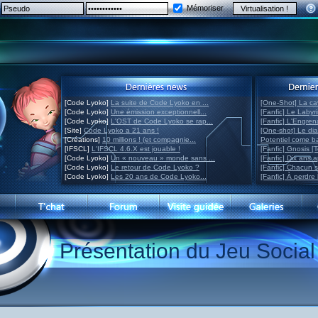
Mémoriser
[Code Lyoko]
La suite de Code Lyoko en ...
[One-Shot] La ca
[Code Lyoko]
Une émission exceptionnell...
[Fanfic] Le Labyr
[Code Lyoko]
L'OST de Code Lyoko se rap...
[Fanfic] L'Engre
[Site]
Code Lyoko a 21 ans !
[One-shot] Le di
[Créations]
10 millions ! (et compagnie...
Potentiel come 
[IFSCL]
L'IFSCL 4.6.X est jouable !
[Fanfic] Gnosis [
[Code Lyoko]
Un « nouveau » monde sans ...
[Fanfic] Dix ans 
[Code Lyoko]
Le retour de Code Lyoko ?
[Fanfic] Chacun 
[Code Lyoko]
Les 20 ans de Code Lyoko...
[Fanfic] À perdre 
Présentation du Jeu Social