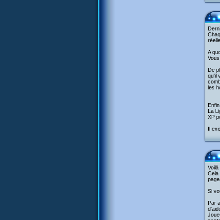
Derni
Chaqu
réel
A quo
Vous 
De pl
qu'il
comba
les h
Enfin
La Li
XP po
Il ex
Voilà 
Cela 
pages
Si vo
Par a
d'aid
Joueu