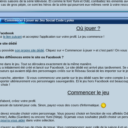
ères saisons de la série télévisée. Et comme le font Yumi et Odd, combattez les ennemis avec
 cas de gros pépin, ce sont les héros de la série qui pourront eux-mêmes venir à votre resc
Commencer à jouer au Jeu Social Code Lyoko
Où jouer ?
Facebook
ez
le lien suivant
et acceptez l'application sur votre profil. Le jeu commence !
e site dédié
eu possède
son propre site dédié
. Cliquez sur « Commencer à jouer » et c'est parti ! On vous
les différences entre le site ou Facebook ?
ne dans le jeu. Tout se déroulera exactement de la même manière.
u a initialement été créé et lancé sur Facebook. Le site dédié est arrivé plus tardivement. S
oueurs qui avaient déjà des personnages créés sur le Réseau Social de les importer sur le je
vanche, attention : Si vous commencez une partie sur le jeu dédié sans lier votre compte à v
exporter ultérieurement vos personnages sauvegardés. Et le jeu hors Facebook est beaucoup 
 choix !
Commencer le jeu
d'abord, créez votre profil.
esoin de tutoriel pour cela. Sinon, payez-vous des cours d'informatique.
devez ensuite choisir votre personnage. Vous pouvez choisir en fonction de vos affinités Odd
rier), Aelita (Gardien) ou encore Yumi (Ninja). Si jamais vous souhaitez plutôt choisir un pe
 pourra vous aider
dans votre sélection.
n'aurez au début pas de choix de tenue. Vous commencerez avec celle de la saison 4 et un l