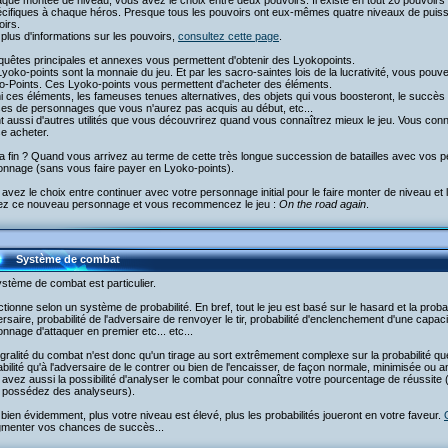
que montée de niveau, vous avez le choix entre deux pouvoirs. Il existe en tout 20 pouvoi
cifiques à chaque héros. Presque tous les pouvoirs ont eux-mêmes quatre niveaux de puissan
irs.
plus d'informations sur les pouvoirs,
consultez cette page
.
uêtes principales et annexes vous permettent d'obtenir des Lyokopoints.
yoko-points sont la monnaie du jeu. Et par les sacro-saintes lois de la lucrativité, vous pouve
o-Points. Ces Lyoko-points vous permettent d'acheter des éléments.
 ces éléments, les fameuses tenues alternatives, des objets qui vous boosteront, le succès 
ses de personnages que vous n'aurez pas acquis au début, etc...
nt aussi d'autres utilités que vous découvrirez quand vous connaîtrez mieux le jeu. Vous connai
e acheter.
la fin ? Quand vous arrivez au terme de cette très longue succession de batailles avec vo
onnage (sans vous faire payer en Lyoko-points).
avez le choix entre continuer avec votre personnage initial pour le faire monter de niveau e
ez ce nouveau personnage et vous recommencez le jeu :
On the road again
.
Système de combat
stème de combat est particulier.
nctionne selon un système de probabilité. En bref, tout le jeu est basé sur le hasard et la probabi
ersaire, probabilité de l'adversaire de renvoyer le tir, probabilité d'enclenchement d'une capaci
nnage d'attaquer en premier etc... etc...
égralité du combat n'est donc qu'un tirage au sort extrêmement complexe sur la probabilité qu
bilité qu'à l'adversaire de le contrer ou bien de l'encaisser, de façon normale, minimisée ou am
avez aussi la possibilité d'analyser le combat pour connaître votre pourcentage de réussite (
 possédez des analyseurs).
bien évidemment, plus votre niveau est élevé, plus les probabilités joueront en votre faveur.
gmenter vos chances de succès...