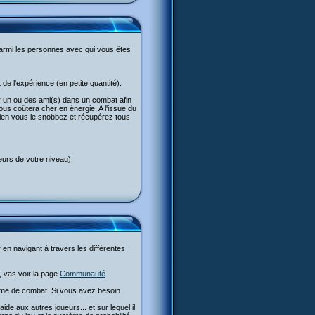
parmi les personnes avec qui vous êtes
de l'expérience (en petite quantité).
r un ou des ami(s) dans un combat afin
us coûtera cher en énergie. A l'issue du
 bien vous le snobbez et récupérez tous
urs de votre niveau).
 en navigant à travers les différentes
, vas voir la page
Communauté
.
tème de combat. Si vous avez besoin
e aux autres joueurs... et sur lequel il