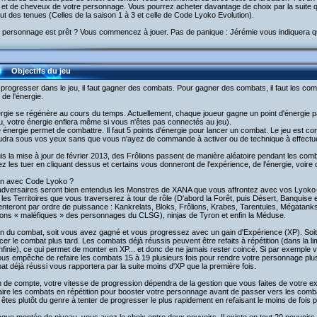
 et de cheveux de votre personnage. Vous pourrez acheter davantage de choix par la suite 
ut des tenues (Celles de la saison 1 à 3 et celle de Code Lyoko Evolution).
 personnage est prêt ? Vous commencez à jouer. Pas de panique : Jérémie vous indiquera quo
Objectifs du jeu
 progresser dans le jeu, il faut gagner des combats. Pour gagner des combats, il faut les 
t de l'énergie.
rgie se régénère au cours du temps. Actuellement, chaque joueur gagne un point d'énergie p
u, votre énergie enflera même si vous n'êtes pas connectés au jeu).
 énergie permet de combattre. Il faut 5 points d'énergie pour lancer un combat. Le jeu est con
udra sous vos yeux sans que vous n'ayez de commande à activer ou de technique à effectue
s la mise à jour de février 2013, des Frôlions passent de manière aléatoire pendant les com
z les tuer en cliquant dessus et certains vous donneront de l'expérience, de l'énergie, voire
ien avec Code Lyoko ?
adversaires seront bien entendus les Monstres de XANA que vous affrontez avec vos Lyoko-
les Territoires que vous traverserez à tour de rôle (D'abord la Forêt, puis Désert, Banqui
enteront par ordre de puissance : Kankrelats, Bloks, Frôlions, Krabes, Tarentules, Mégatan
ions « maléfiques » des personnages du CLSG), ninjas de Tyron et enfin la Méduse.
fin du combat, soit vous avez gagné et vous progressez avec un gain d'Expérience (XP). So
cer le combat plus tard. Les combats déjà réussis peuvent être refaits à répétition (dans la lim
infinie), ce qui permet de monter en XP... et donc de ne jamais rester coincé. Si par exempl
us empêche de refaire les combats 15 à 19 plusieurs fois pour rendre votre personnage plus
t déjà réussi vous rapportera par la suite moins d'XP que la première fois.
n de compte, votre vitesse de progression dépendra de la gestion que vous faites de votre ex
aire les combats en répétition pour booster votre personnage avant de passer vers les combat
êtes plutôt du genre à tenter de progresser le plus rapidement en refaisant le moins de fois 