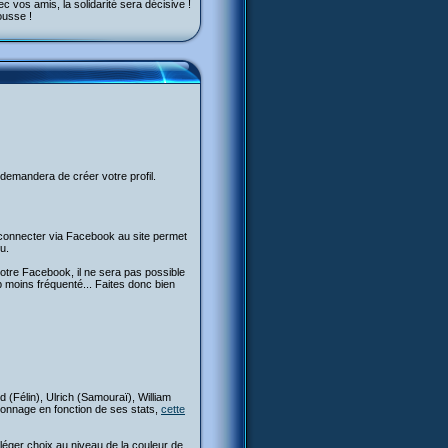
 vos amis, la solidarité sera décisive !
ousse !
 demandera de créer votre profil.
e connecter via Facebook au site permet
u.
otre Facebook, il ne sera pas possible
moins fréquenté... Faites donc bien
 (Félin), Ulrich (Samouraï), William
rsonnage en fonction de ses stats,
cette
éger choix au niveau de la couleur de