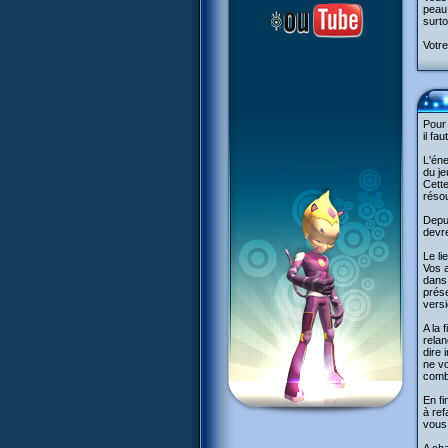
peau
surto
Votre
Pour
il fau
L'éne
du je
Cette
réso
Depui
devre
Le l
Vos 
dans 
prés
vers
A la 
relan
dire 
ne vo
comba
En fi
à ref
vous 