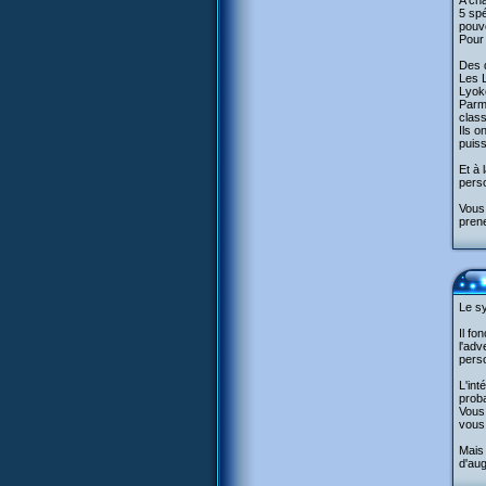
A cha
5 spé
pouvo
Pour 
Des q
Les L
Lyok
Parmi
clas
Ils o
puiss
Et à 
pers
Vous 
pren
Le sy
Il fo
l'adv
perso
L'int
proba
Vous 
vous
Mais 
d'au