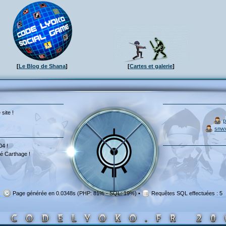
[
Le Blog de Shana
]
[
Cartes et galerie
]
 site !
p
snw
04 !
é Carthage !
Page générée en 0.0348s (PHP: 81% - SQL: 19%)
•
Requêtes SQL effectuées : 5