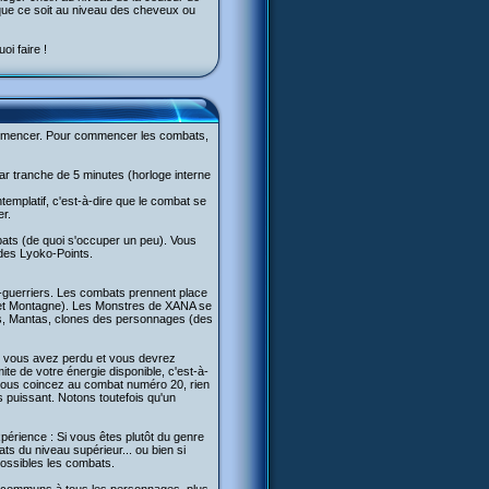
que ce soit au niveau des cheveux ou
i faire !
commencer. Pour commencer les combats,
ar tranche de 5 minutes (horloge interne
templatif, c'est-à-dire que le combat se
r.
bats (de quoi s'occuper un peu). Vous
 des Lyoko-Points.
guerriers. Les combats prennent place
se et Montagne). Les Monstres de XANA se
ks, Mantas, clones des personnages (des
it vous avez perdu et vous devrez
ite de votre énergie disponible, c'est-à-
e vous coincez au combat numéro 20, rien
 puissant. Notons toutefois qu'un
périence : Si vous êtes plutôt du genre
s du niveau supérieur... ou bien si
possibles les combats.