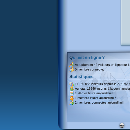
Qui est en ligne ?
Actuellement
42 visiteurs
en ligne sur le
0 membre connecté.
Statistiques
11 130 883 visiteurs
depuis le 27/07/20
Au total,
18846 inscrits
à la communaut
1 767 visiteurs
aujourd'hui !
1 membre inscrit
aujourd'hui !
2 membres
connectés aujourd'hui !