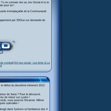
Tu ne connais rien au Jeu Social et tu te
e pour toi !
osante irremplaçable de la Communauté
développement par 3DDuo sur demande de
 de combat
] [
Un jeu social : Les Amis & La
e
]
le début du deuxième trimestre 2012.
etour de Xana ? Pour le découvrir,
res de retour sur Lyoko !
e style, vous pourrez l'incarner. Même
aques spéciales !
longé dans l'univers et l'ambiance des 4