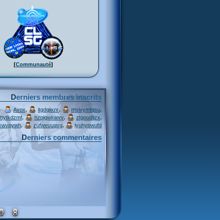
[
Communauté
]
Derniers membres inscrits
,
,
,
Avox
itgdqiixnr
msivymtqsu
,
,
,
ttytkdzmf
hzpjqwkwvv
ztgoudljzx
,
,
xwvpywh
zufweuuqvg
lyuhypwufd
Derniers commentaires