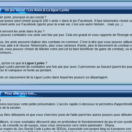
Un jeu social : Les Amis & La ligue Lyoko
er point, pourquoi un jeu social ?
e joueur peut choisir jusqu'à 100 « amis » dans le jeu Facebook. Il faut néanmoins choisir 
lement amis sur Facebook
(après pour la vraie vie, c'est une autre histoire... mais ça...).
i servent les amis dans le jeu ?
pouvez combattre vos amis une fois par jour. Cela est gratuit et vous rapporte de l'énergie et 
us, les amis peuvent réaliser des combats en commun. C'est-à-dire que vous pouvez utilise
 vous aide à le réussir. Néanmoins, plus vous ramenez d'amis, plus le lancement du combat vo
t, vous pouvez choisir de féliciter votre ami (et lui faire bénéficier de gains de combat), ou
onneurs...
, qu'est-ce que la
Ligue Lyoko
?
gue Lyoko permet de combattre une fois par jour avec 3 personnes au hasard (parmi les joue
ur le vainqueur et honte au perdant.
iste un classement de la Ligue Lyoko dans lequel les joueurs se départagent.
Pour aller plus loin...
!
sera tout pour cette petite présentation. L'accès rapide ci-dessous te permettra d'approfondir
 de la section.
us êtes débutants et que vous cherchez juste de l'aide parmi les autres joueurs pour débuter
illeurs, si vous souhaitez découvrir plus en profondeur le fonctionnement du jeu et son sys
e, de conseils ou de tuyaux, nous vous renvoyons vers notre partenaire : Shana.
r expert du Jeu Social Code Lyoko de 3DDuo, il possède son propre blog où il propose son aid