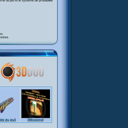
terne du jeu et le système de probabilité
eu
nstres.
de du jeu
]
[
Missions
]