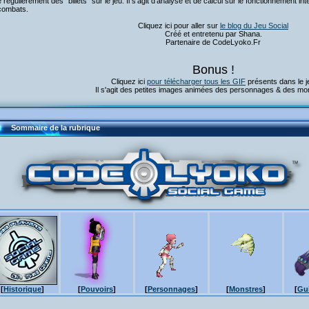
 régulièrement des "billets" sur le jeu. Il s'agit d'analyse et de calcul sur le fonctionnement in
combats.
Cliquez ici pour aller sur
le blog du Jeu Social
Créé et entretenu par Shana.
Partenaire de CodeLyoko.Fr
Bonus !
Cliquez ici
pour télécharger tous les GIF
présents dans le j
Il s'agit des petites images animées des personnages & des mo
Sommaire de la rubrique
[
Historique
]
[
Pouvoirs
]
[
Personnages
]
[
Monstres
]
[
Gui