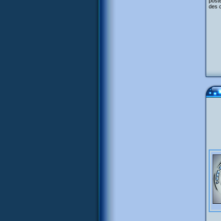
poste
des 