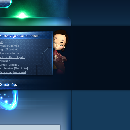
ve
inthe du temps
nage [Terminée]
able dans la maison
back de Code Lyoko
Terminée]
après [Terminée]
sa chimère [Terminée]
la raison [Terminée]