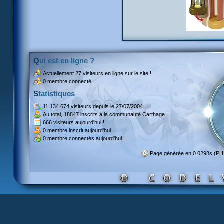
Qui est en ligne ?
Actuellement
27 visiteurs
en ligne sur le site !
0 membre connecté.
Statistiques
11 134 674 visiteurs
depuis le 27/07/2004 !
Au total,
18847 inscrits
à la communauté Carthage !
666 visiteurs
aujourd'hui !
0 membre inscrit
aujourd'hui !
0 membre
connectés aujourd'hui !
Page générée en 0.0298s (P