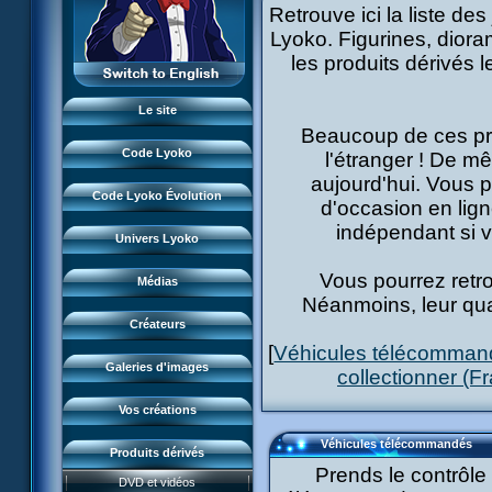
Monstres
Retrouve ici la liste des
XANA
L'équipe
Lyoko. Figurines, dio
Lieux
Monstres
LyokoRéseau
les produits dérivés 
Garage Kids
Dossiers
Lieux
Professionnels
Bande dessinée
Lyokostats
Musiques
Dossiers
Le site
CL Chronicles
Historique CL
Beaucoup de ces pro
Vidéos
Lyokostats
Évènements CL
Code Lyoko
l'étranger ! De m
Renders & images HD
Histoire CLE
FanArts
aujourd'hui. Vous p
Source d'inspiration
Conceptuels
Code Lyoko Évolution
FanFictions
d'occasion en lign
Moonscoop
Interviews
Accueil
Revue de presse
indépendant si vo
FanProjets
Norimage
Univers Lyoko
Code Lyoko
Subdigitals US
Cosplays
Créateurs CL
Vous pourrez retro
Évolution (Terre)
Médias
Perles du net
Créateurs CLE
Néanmoins, leur quali
Évolution (Virtuel)
Magazine
Créateurs
Renders & images HD
[
Véhicules télécomman
LyokoMotion
Galeries d'images
collectionner (F
LyokoTube
Vos créations
Véhicules télécommandés
Jeu FR3
Produits dérivés
Prends le contrôle 
Course CL
DVD et vidéos