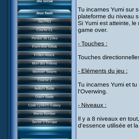
Jeu social
Tu incarnes Yumi sur so
Jeux flash
plateforme du niveau sa
Jeu FR3
Si Yumi est atteinte, l
game over.
Course CL
Perdus ds Lyoko
- Touches :
Form Anti-XANA
Frôlion Attack
Touches directionnelle
Mort des frelions
- Eléments du jeu :
Monster Swarm
Course 2
Tu incarnes Yumi et tu
Présentation
Aelita's Battle
l'Overwing.
News IFSCL
Odd's Battle
Le créateur
- Niveaux :
Code Lyoko's Galaxy
Médias
Manta Bomber
Questions fréquentes
Il y a 8 niveaux en tout,
Sector 2 Escape
d'essence utilisée et la
Téléchargements
Réseau IFSCL