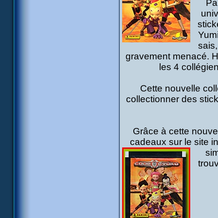
Pan
uni
stick
Yumi
sais
gravement menacé. Heu
les 4 collégie
Cette nouvelle col
collectionner des stic
Grâce à cette nouvel
cadeaux sur le site
sim
trouv