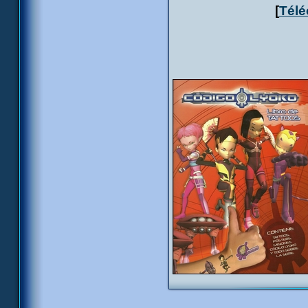
[
Télé