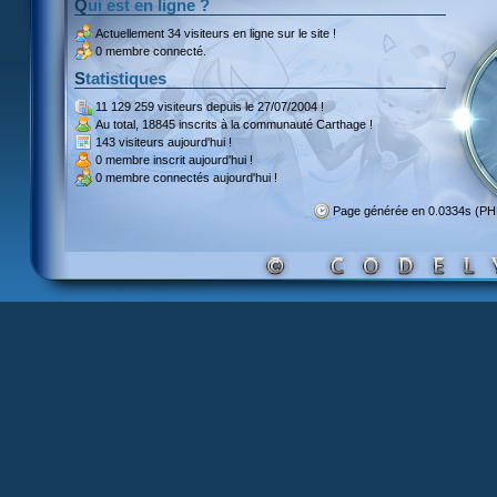
Qui est en ligne ?
Actuellement
34 visiteurs
en ligne sur le site !
0 membre connecté.
Statistiques
11 129 259 visiteurs
depuis le 27/07/2004 !
Au total,
18845 inscrits
à la communauté Carthage !
143 visiteurs
aujourd'hui !
0 membre inscrit
aujourd'hui !
0 membre
connectés aujourd'hui !
Page générée en 0.0334s (P