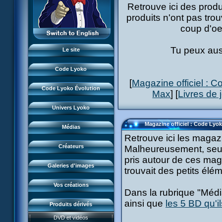
Monstres
Retrouve ici des prod
XANA
L'équipe
produits n'ont pas trou
Lieux
Monstres
LyokoRéseau
coup d'oei
Garage Kids
Dossiers
Lieux
Professionnels
Bande dessinée
Lyokostats
Musiques
Tu peux auss
Dossiers
Le site
CL Chronicles
Historique CL
Vidéos
Lyokostats
Évènements CL
Code Lyoko
Renders & images HD
Histoire CLE
FanArts
[
Magazine officiel : 
Source d'inspiration
Conceptuels
Code Lyoko Évolution
FanFictions
Max
] [
Livres de 
Moonscoop
Interviews
Accueil
Revue de presse
FanProjets
Norimage
Univers Lyoko
Code Lyoko
Subdigitals US
Cosplays
Créateurs CL
Magazine officiel : Code Lyok
Évolution (Terre)
Médias
Perles du net
Créateurs CLE
Retrouve ici les magaz
Évolution (Virtuel)
Magazine
Créateurs
Malheureusement, seuls
Renders & images HD
pris autour de ces ma
LyokoMotion
Galeries d'images
trouvait des petits él
LyokoTube
Vos créations
Dans la rubrique "Médi
ainsi que
les 5 BD qu'i
Jeu FR3
Produits dérivés
Course CL
DVD et vidéos